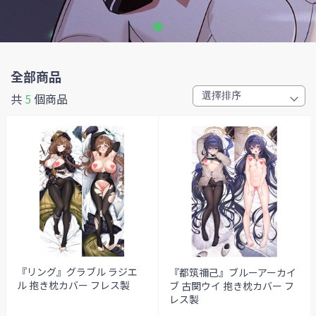
全部商品
共
5
個商品
『リング』グラブル ラジエ
『都筑禰己』ブルーアーカイ
ル 抱き枕カバー フレス製
ブ 古関ウイ 抱き枕カバー フ
レス製